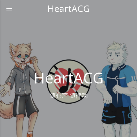
HeartACG
menu
HeartACG
随心声 随律动