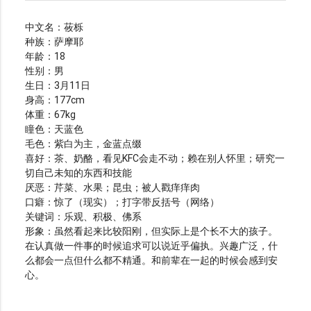
中文名：莜栎
种族：萨摩耶
年龄：18
性别：男
生日：3月11日
身高：177cm
体重：67kg
瞳色：天蓝色
毛色：紫白为主，金蓝点缀
喜好：茶、奶酪，看见KFC会走不动；赖在别人怀里；研究一
切自己未知的东西和技能
厌恶：芹菜、水果；昆虫；被人戳痒痒肉
口癖：惊了（现实）；打字带反括号（网络）
关键词：乐观、积极、佛系
形象：虽然看起来比较阳刚，但实际上是个长不大的孩子。
在认真做一件事的时候追求可以说近乎偏执。兴趣广泛，什
么都会一点但什么都不精通。和前辈在一起的时候会感到安
心。