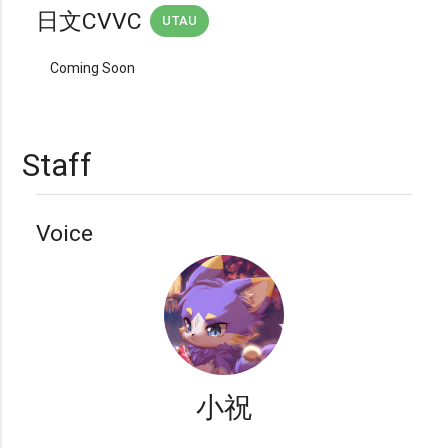
日文CVVC
UTAU
Coming Soon
Staff
Voice
小祝