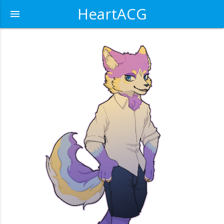
HeartACG
menu