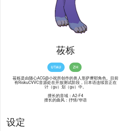
莜栎
UTAU
ZH
莜栎是由随心ACG@小祝所创作的兽人形萨摩耶角色。目前
有RiskuCVVC音源处在开放测试阶段，日本语连续音正在
计（gu）划（gu）中。
擅长的音域：A2-F4
擅长的曲风：抒情/华语
设定